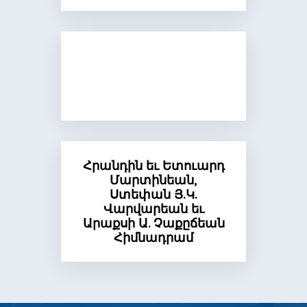
Հրանդին եւ Ետուարդ
Մարտինեան,
Ստեփան Յ.Կ.
Վարվարեան եւ
Արաքսի Ա. Չաքըճեան
Հիմնադրամ