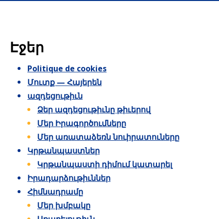
Էջեր
Politique de cookies
Մուտք — Հայերեն
ազդեցութիւն
Ձեր ազդեցութիւնը թիւերով
Մեր Իրագործումները
Մեր առատաձեռն նուիրատուները
Կրթանպաստներ
Կրթանպաստի դիմում կատարել
Իրադարձութիւններ
Հիմնադրամը
Մեր խմբակը