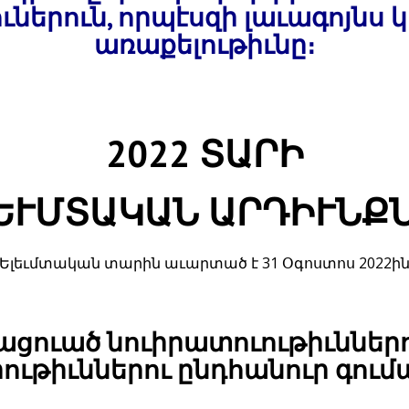
ւներուն, որպէսզի լաւագոյնս 
առաքելութիւնը։
2022 ՏԱՐԻ
ԵՒՄՏԱԿԱՆ ԱՐԴԻՒՆՔ
(Ելեւմտական տարին աւարտած է 31 Օգոստոս 2022ին
ցուած նուիրատուութիւններո
ւթիւններու ընդհանուր գումար