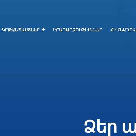
ԿՐԹԱՆՊԱՍՏՆԵՐ
ԻՐԱԴԱՐՁՈՒԹԻՒՆՆԵՐ
ՀԻՄՆԱԴՐԱ
Ձեր ա