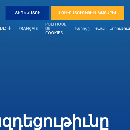
ՏԵՂԵԿԱՏՈՒ
ՆՈՒԻՐԱՏՈՒՈՒԹԻՒՆ ԿԱՏԱՐԵԼ
POLITIQUE
ՄԸ
FRANÇAIS
DE
Դպրոցը
Կապ
Նորութիւ
COOKIES
զդեցութիւնը