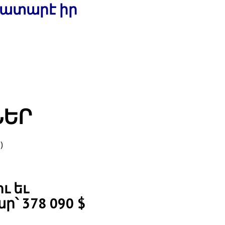
կատարէ իր
ՆԵՐ
)
ւ եւ
՝ 378 090 $