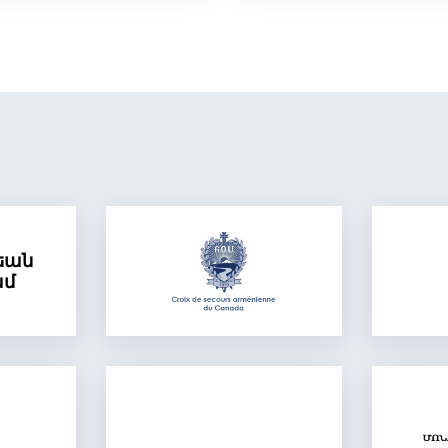
եան
ամ