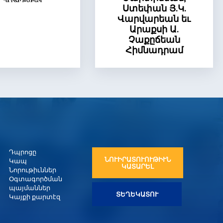
Ստեփան Յ.Կ.
Վարվարեան եւ
Արաքսի Ա.
Չաքըճեան
Հիմնադրամ
Դպրոցը
ՆՈՒԻՐԱՏՈՒՈՒԹԻՒՆ
Կապ
ԿԱՏԱՐԵԼ
Նորութիւններ
Օգտագործման
պայմաններ
ՏԵՂԵԿԱՏՈՒ
Կայքի քարտէզ