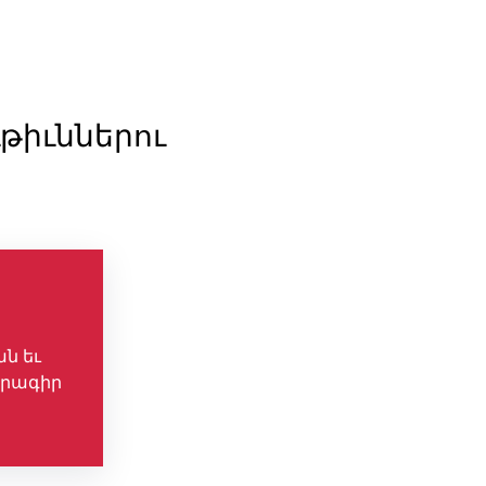
թիւններու
ն եւ
րագիր