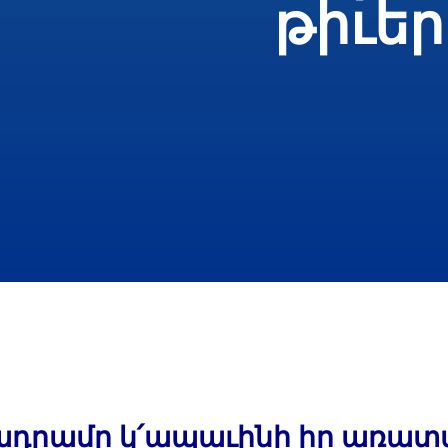
թիւեր
ադրամը կ՛ապաւինի իր առատ