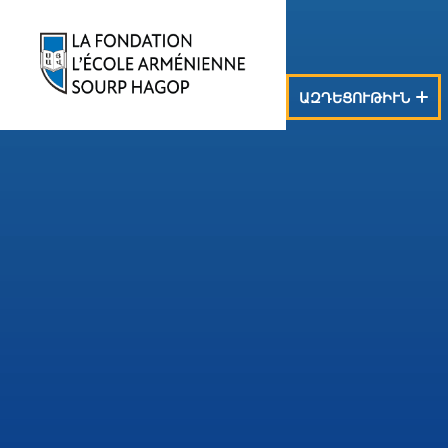
ԱԶԴԵՑՈՒԹԻՒՆ