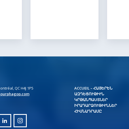
ontréal, QC H4J 1P5
ACCUEIL – ՀԱՅԵՐԵՆ
sourphagop.com
ԱԶԴԵՑՈՒԹԻՒՆ
ԿՐԹԱՆՊԱՍՏՆԵՐ
ԻՐԱԴԱՐՁՈՒԹԻՒՆՆԵՐ
ՀԻՄՆԱԴՐԱՄԸ