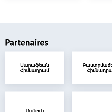
Partenaires
Սարաֆեան
Բաստրմաճ
Հիմնադրամ
Հիմնադր
Մանուկ