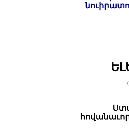
նուիրատո
ԵԼ
Ստա
հովանաւորո