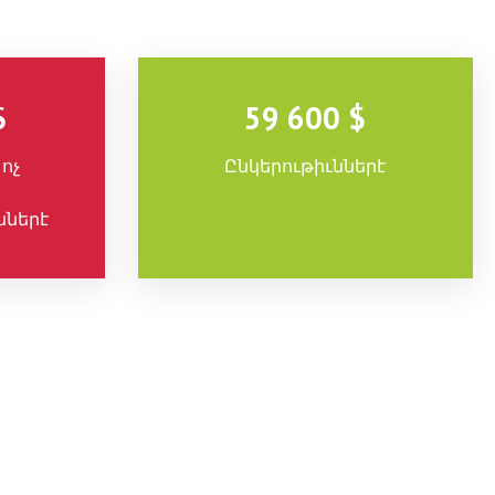
$
59 600 $
ոչ
Ընկերութիւններէ
ններէ