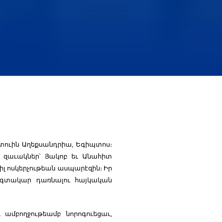
տուին Աղեքսանդրիա, Եգիպտոս։
յլ զաւակներ՝ Յակոբ եւ Անահիտ
ւիլ ոսկերչութեան ասպարէզին։ Իր
օգտակար դառնալու հայկական
 ամբողջութեամբ նորոգուեցաւ,