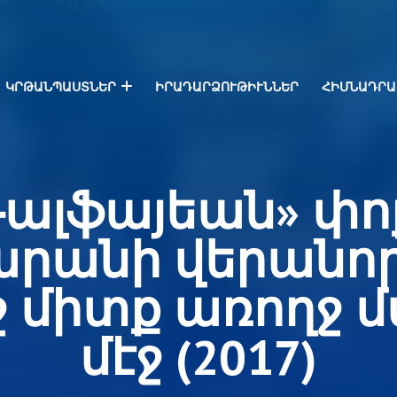
ԿՐԹԱՆՊԱՍՏՆԵՐ
ԻՐԱԴԱՐՁՈՒԹԻՒՆՆԵՐ
ՀԻՄՆԱԴՐԱ
Գալֆայեան» փո
րանի վերանոր
 միտք առողջ 
մէջ (2017)