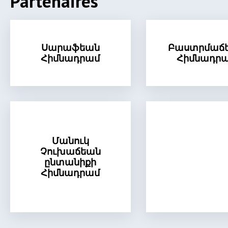
Partenaires
Սարաֆեան
Բաստրմաճ
Հիմնադրամ
Հիմնադր
Մանուկ
Չուխաճեան
ընտանիքի
Հիմնադրամ