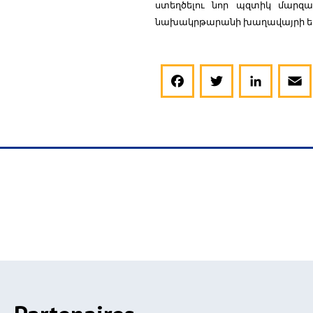
ստեղծելու նոր պզտիկ մարզա
նախակրթարանի խաղավայրի եւ
Facebook
Twitter
LinkedIn
Email