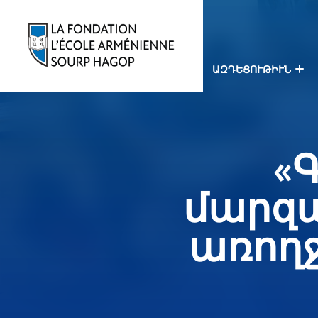
ԱԶԴԵՑՈՒԹԻՒՆ
«
մարզա
առողջ