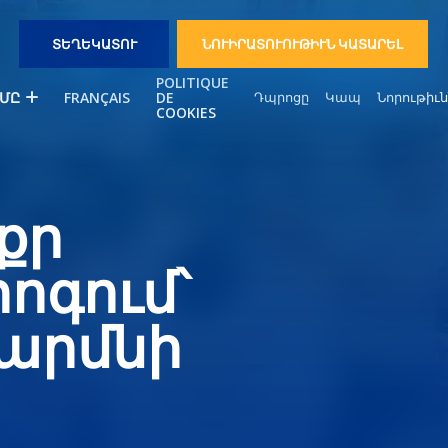
ՏԵՂԵԿԱՏՈՒ
ՆՈՒԻՐԱՏՈՒՈՒԹԻՒՆ ԿԱՏԱՐԵԼ
POLITIQUE
ՄԸ
FRANÇAIS
DE
Դպրոցը
Կապ
Նորութիւ
COOKIES
քր
ոգում՝
մարմնի