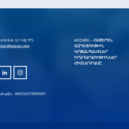
ontréal, QC H4J 1P5
ACCUEIL – ՀԱՅԵՐԵՆ
sourphagop.com
ԱԶԴԵՑՈՒԹԻՒՆ
ԿՐԹԱՆՊԱՍՏՆԵՐ
ԻՐԱԴԱՐՁՈՒԹԻՒՆՆԵՐ
ՀԻՄՆԱԴՐԱՄԸ
թիւ ։ 845032473RR0001