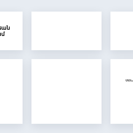
եան
ամ