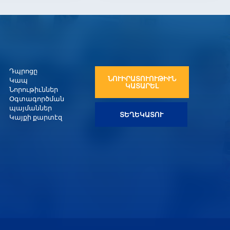
Դպրոցը
ՆՈՒԻՐԱՏՈՒՈՒԹԻՒՆ
Կապ
ԿԱՏԱՐԵԼ
Նորութիւններ
Օգտագործման
պայմաններ
ՏԵՂԵԿԱՏՈՒ
Կայքի քարտէզ