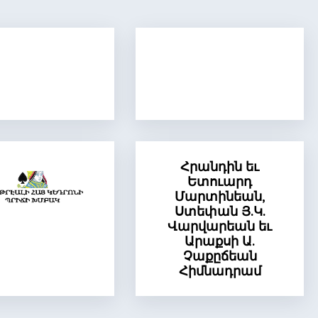
Հրանդին եւ
Ետուարդ
Մարտինեան,
Ստեփան Յ.Կ.
Վարվարեան եւ
Արաքսի Ա.
Չաքըճեան
Հիմնադրամ