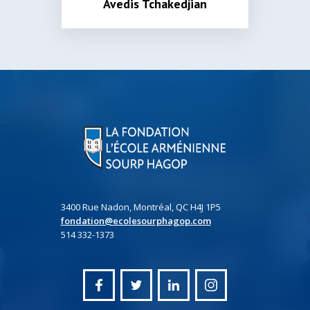
Avedis Tchakedjian
3400 Rue Nadon, Montréal, QC H4J 1P5
fondation@ecolesourphagop.com
514 332-1373