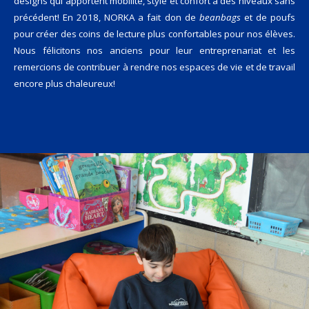
designs qui apportent mobilité, style et confort à des niveaux sans
précédent! En 2018, NORKA a fait don de
beanbags
et de poufs
pour créer des coins de lecture plus confortables pour nos élèves.
Nous félicitons nos anciens pour leur entreprenariat et les
remercions de contribuer à rendre nos espaces de vie et de travail
encore plus chaleureux!