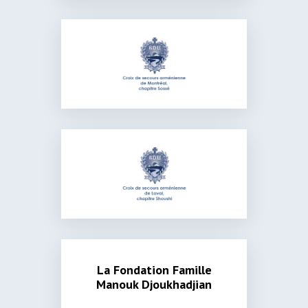
La Fondation Famille
Manouk Djoukhadjian