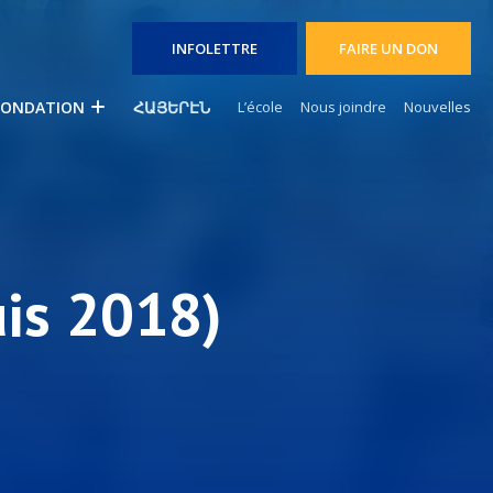
INFOLETTRE
FAIRE UN DON
FONDATION
ՀԱՅԵՐԷՆ
L’école
Nous joindre
Nouvelles
uis 2018)