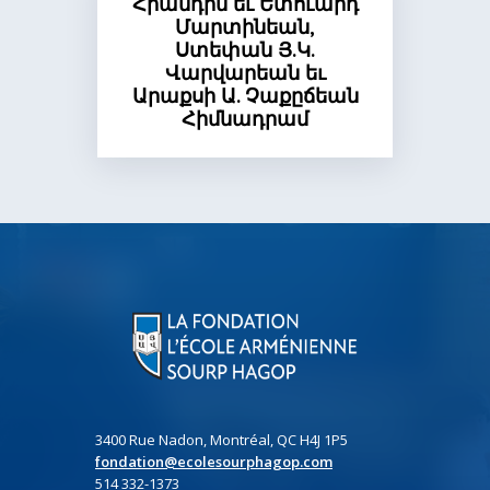
Հրանդին եւ Ետուարդ
Մարտինեան,
Ստեփան Յ.Կ.
Վարվարեան եւ
Արաքսի Ա. Չաքըճեան
Հիմնադրամ
3400 Rue Nadon, Montréal, QC H4J 1P5
fondation@ecolesourphagop.com
514 332-1373