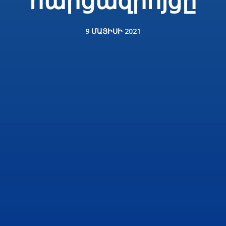
հարցազրոյցը
9 ՄԱՅԻՍԻ 2021