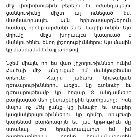
մէջ փոփոխութիւն բերելու եւ օժանդակելու
ցանկութիւնը միշտ ալ ունեցած եմ,
մասնաւորապէս `այն երիտասարդներուն
համար, որոնք արժանի են եւ կարիք ունին։ Այս
մղումը մէջս խորապէս կապուած է
մանկութենէս եկող յիշողութիւններու: Այս մասին
կը մանրամսնեմ այլ առիթով…
Նշեմ միայն, որ ես վառ յիշողութիւններ ունիմ
Հալէպի մէջ անցուցած իմ մանկութեանս
օրերէն։ Հայրս յաճախ նիւթական
դժուարութիւններու առջեւ կը գտնուէր եւ
դժուարութեամբ կը հոգար 8 անդամներէ
բաղկացած մեր ընտաքնիքին կարիքները։ Իսկ
մայրս ոչ մէկ ջանք կը խնայէր եւ տաբեր
կազմակերպութիւններու կը դիմէր, որպէսզի
կարենամ բարձրագոյն եւ լաւ կրթութիւն մը
ստանալ։ Ես երախտապարտ եմ իմ
բարերարներուս, որոնք իրականացուցին