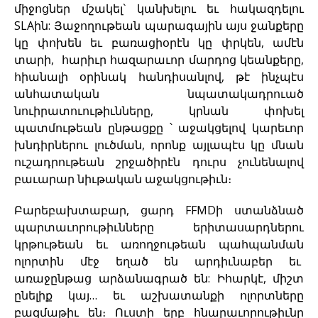
միջոցներ մշակել` կանխելու եւ հակազդելու
SLAին: Յաջողութեան պարագային այս ջանքերը
կը փոխեն եւ բառացիօրէն կը փրկեն, ամէն
տարի, հարիւր հազարաւոր մարդոց կեանքերը,
հիանալի օրինակ հանդիսանլով, թէ ինչպէս
անհատական նպատակադրուած
նուիրատուութիւնները, կրնան փոխել
պատմութեան ընթացքը ՝ աջակցելով կարեւոր
խնդիրներու լուծման, որոնք այլապէս կը մնան
ուշադրութեան շրջածիրէն դուրս չունենալով
բաւարար նիւթական աջակցութիւն։
Բարեբախտաբար, ցարդ FFMDի ստանձնած
պարտաւորութիւնները երիտասարդներու
կրթութեան եւ առողջութեան պահպանման
ոլորտին մէջ եղած են արդիւնաբեր եւ
առաջընթաց արձանագրած են: Իհարկէ, միշտ
ընելիք կայ… եւ աշխատանքի ոլորտները
բազմաթիւ են։ Ուստի երբ հնարաւորութիւնը