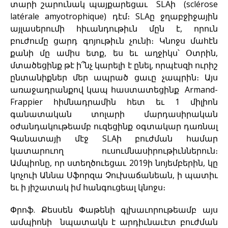
տարի շարունակ պայքարեցաւ SLAի (sclérose
latérale amyotrophique) դէմ։ SLAը ջղաբջիջային
այլասերումի հիւանդութիւն մըն է, որուն
բուժումը ցարդ գոյութիւն չունի։ Կնոջս մահէն
քանի մը ամիս ետք, ես եւ աղջիկս՝ Օտրին,
մտածեցինք թէ ի՞նչ կարելի է ընել, որպէսզի ուրիշ
ընտանիքներ մեր ապրած ցաւը չապրին։ Այս
առաջադրանքով կապ հաստատեցինք Armand-
Frappier հիմնադրամին հետ եւ 1 միլիոն
գանատական տոլարի մարդասիրական
օժանդակութեամբ ուզեցինք օգտակար դառնալ
Գանատայի մէջ SLAի բուժման համար
կատարուող ուսումնասիրութիւններուն։
Ամպիոնը, որ ստեղծուեցաւ 2019ի նոյեմբերին, կը
կոչուի Աննա Սֆորզա Չուխաճանեան, ի պատիւ
եւ ի յիշատակ իմ հանգուցեալ կնոջս։
Փրոֆ. Քեսսեն Փաթենի գլխաւորութեամբ այս
ամպիոնի նպատակն է արդիւնաւէտ բուժման