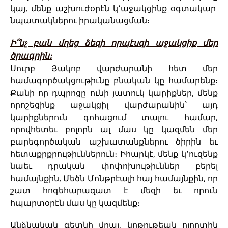
կայ, մենք աշխուժօրէն կ՚աջակցինք օգտակար
նպատակներու իրականացման։
Ի՞նչ բան մղեց ձեզի որպէսզի աջակցիք մեր
ծրագրին։
Սուրբ Յակոբ վարժարանի հետ մեր
համագործակցութիւնը բնական կը համարենք։
Քանի որ դպրոցը ունի յատուկ կարիքներ, մենք
որոշեցինք աջակցիլ վարժարանին՝ այդ
կարիքներուն գոհացում տալու համար,
որովհետեւ բոլորն ալ մաս կը կազմեն մեր
բարեգործական աշխատանքներու ծիրին եւ
հետաքրքրութիւններուն։ Իհարկէ, մենք կ՚ուզենք
նաեւ դրական փոփոխութիւններ բերել
համայնքին, Մեծն Մոնթրէալի հայ համայնքին, որ
շատ հոգեհարազատ է մեզի եւ որուն
հպարտօրէն մաս կը կազմենք։
Անձնական գետնի վրայ, կրթութեան ոլորտին