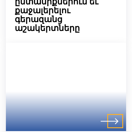
ընտանիքներուն եւ
քաջալերելու
գերազանց
աշակերտները