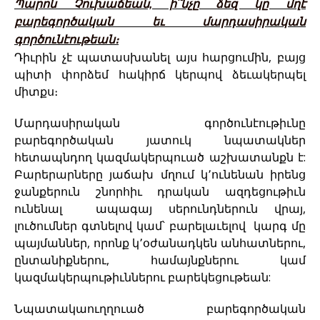
Պարոն Չուխաճեան, ի՞նչը ձեզ կը մղէ
բարեգործական եւ մարդասիրական
գործունէութեան։
Դիւրին չէ պատասխանել այս հարցումին, բայց
պիտի փորձեմ հակիրճ կերպով ձեւակերպել
միտքս։
Մարդասիրական գործունէութիւնը
բարեգործական յատուկ նպատակներ
հետապնդող կազմակերպուած աշխատանքն է:
Բարերարները յաճախ մղում կ՚ունենան իրենց
ջանքերուն շնորհիւ դրական ազդեցութիւն
ունենալ ապագայ սերունդներուն վրայ,
լուծումներ գտնելով կամ՝ բարելաւելով կարգ մը
պայմաններ, որոնք կ՚օժանադկեն անհատներու,
ընտանիքներու, համայնքներու կամ
կազմակերպութիւններու բարեկեցութեան:
Նպատակաուղղուած բարեգործական