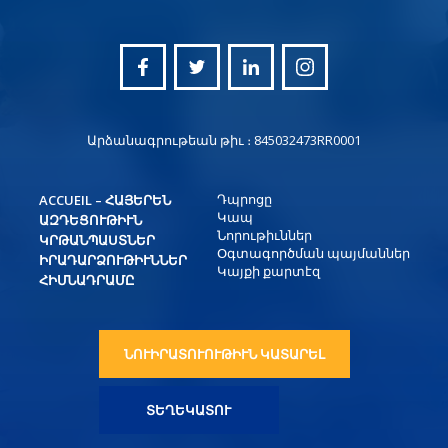
Արձանագրութեան թիւ ։ 845032473RR0001
Դպրոցը
ACCUEIL – ՀԱՅԵՐԵՆ
Կապ
ԱԶԴԵՑՈՒԹԻՒՆ
Նորութիւններ
ԿՐԹԱՆՊԱՍՏՆԵՐ
Օգտագործման պայմաններ
ԻՐԱԴԱՐՁՈՒԹԻՒՆՆԵՐ
Կայքի քարտէզ
ՀԻՄՆԱԴՐԱՄԸ
ՆՈՒԻՐԱՏՈՒՈՒԹԻՒՆ ԿԱՏԱՐԵԼ
ՏԵՂԵԿԱՏՈՒ