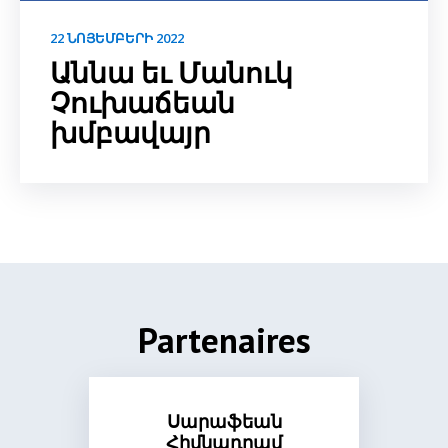
22 ՆՈՅԵՄԲԵՐԻ 2022
Աննա եւ Մանուկ
Չուխաճեան
խմբավայր
Partenaires
Սարաֆեան
Հիմնադրամ