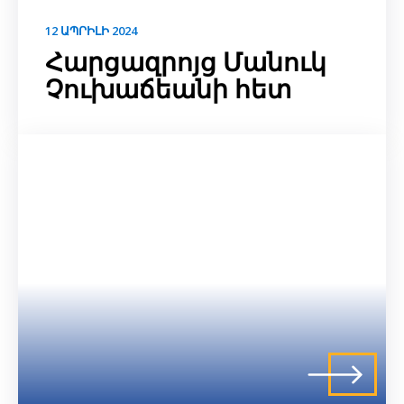
12 ԱՊՐԻԼԻ 2024
Հարցազրոյց Մանուկ
Չուխաճեանի հետ