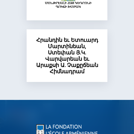
Հրանդին եւ Ետուարդ
Մարտինեան,
Ստեփան Յ.Կ.
Վարվարեան եւ
Արաքսի Ա. Չաքըճեան
Հիմնադրամ