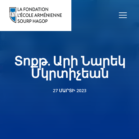
Տոքթ. Արի Նարեկ
Մկրտիչեան
27 ՄԱՐՏԻ 2023