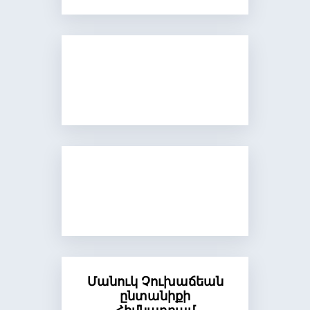
Մանուկ Չուխաճեան
ընտանիքի