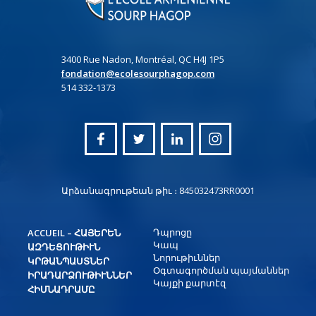
3400 Rue Nadon, Montréal, QC H4J 1P5
fondation@ecolesourphagop.com
514 332-1373
Արձանագրութեան թիւ ։ 845032473RR0001
Դպրոցը
ACCUEIL – ՀԱՅԵՐԵՆ
Կապ
ԱԶԴԵՑՈՒԹԻՒՆ
Նորութիւններ
ԿՐԹԱՆՊԱՍՏՆԵՐ
Օգտագործման պայմաններ
ԻՐԱԴԱՐՁՈՒԹԻՒՆՆԵՐ
Կայքի քարտէզ
ՀԻՄՆԱԴՐԱՄԸ